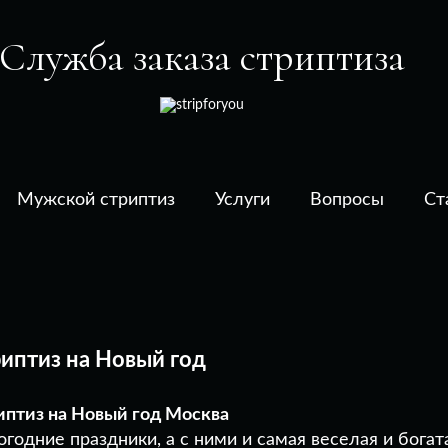
Служба заказа стриптиза
Перейти
Мужской стриптиз
Услуги
Вопросы
Ст
к
содержимому
иптиз на Новый год
иптиз на Новый год Москва
годние праздники, а с ними и самая веселая и богата