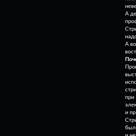
нев
А д
про
Стр
надо
А в
вос
Поч
Про
выс
исп
стр
при
элем
и п
Стр
был
и н