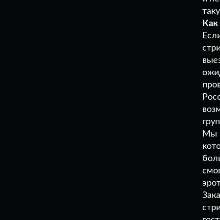
так
Как
Есл
стр
вые
ожи
про
Рос
воз
гру
Мы 
кот
бол
смог
эро
Зака
стр