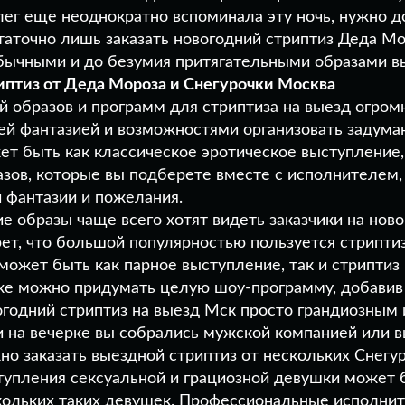
лег еще неоднократно вспоминала эту ночь, нужно до
таточно лишь заказать новогодний стриптиз Деда Мо
бычными и до безумия притягательными образами в
иптиз от Деда Мороза и Снегурочки Москва
й образов и программ для стриптиза на выезд огром
ей фантазией и возможностями организовать задума
ет быть как классическое эротическое выступление,
азов, которые вы подберете вместе с исполнителем,
и фантазии и пожелания.
е образы чаще всего хотят видеть заказчики на нов
рет, что большой популярностью пользуется стрипти
 может быть как парное выступление, так и стриптиз
же можно придумать целую шоу-программу, добавив 
огодний стриптиз на выезд Мск просто грандиозным
и на вечерке вы собрались мужской компанией или в
но заказать выездной стриптиз от нескольких Снегур
тупления сексуальной и грациозной девушки может 
кольких таких девушек. Профессиональные исполни