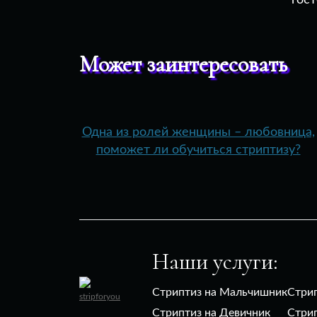
гост
Может заинтересовать
Одна из ролей женщины – любовница,
поможет ли обучиться стриптизу?
Наши услуги:
Стриптиз на Мальчишник
Стри
Стриптиз на Девичник
Стри