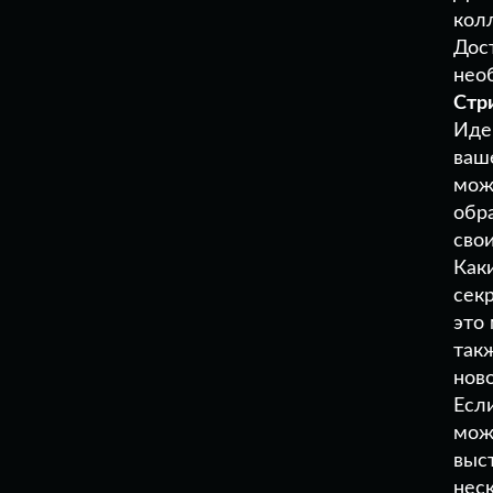
кол
Дос
нео
Стр
Иде
ваш
мож
обр
сво
Каки
сек
это
так
нов
Есл
мож
выс
нес