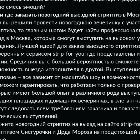
ую смесь эмоций?
 и где заказать новогодний выездной стриптиз в Мос
и вы решили провести новогоднюю вечеринку с уча
иптиза, то главным шагом будет найти профессионал
зд в Москве, которые смогут выступить на высоком 
дания. Лучшей идеей для заказа выездного стриптиз
веренным сервисом strip-for-you, где представлены
сии. Среди них вы с большой вероятностью сможете 
можность выезда исполнителя в другой. Выступлени
пповые – все зависит от масштаба шоу и возможносте
можем гарантировать, что работаем только с пров
орые имеют большой опыт в различного рода выступл
ьших площадках и домашних вечеринках, в элегантны
ут следовать всем требованиям заказчика и показать
тических выступлений.
жите новогодний стриптиз на выезд на сайте strip-f
иптизом Снегурочки и Деда Мороза на предстоящей в