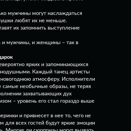
лько мужчины могут наслаждаться
ушки любят их не меньше.
тавят их запомнить выступление
ь и мужчины, и женщины – так в
дарок
невероятно ярких и запоминающихся
авнодушными. Каждый танец артисты
ю новогоднюю атмосферу. Исполнители
е самые необычные образы, не теряя
сполнении захватывающих дух
тизом – уровень его стал гораздо выше
ринки и привнесет в нее то, чего не
 для всех гостей будут яркие эмоции
ть. Многие ли сюрпризы могут вызвать