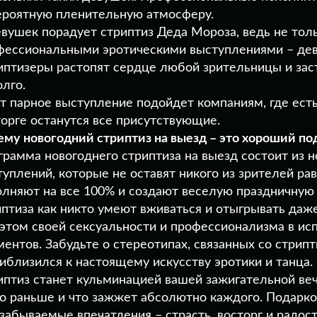
ероятную пленительную атмосферу.
евушек порадует стриптиз Деда Мороза, ведь не то
фессиональными эротическими выступлениями – дев
иптизеры растопят сердце любой зрительницы и зас
лго.
от парное выступление подойдет компаниям, где ест
торге останутся все присутствующие.
ему новогодний стриптиз на выезд – это хороший по
грамма новогоднего стриптиза на выезд состоит из 
туплений, которые не оставят никого из зрителей р
олняют на все 100% и создают веселую праздничну
иптиза как никто умеют вживаться и отыгрывать даж
 этом своей сексуальности и профессионализма в и
ентов. Забудьте о стереотипах, связанных со стрип
риблизился к настоящему искусству эротики и танца.
иптиз станет кульминацией вашей зажигательной вече
о раньше и что зажжет абсолютно каждого. Подарком
езабываемые впечатления – страсть, восторг и радос