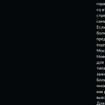
гор
со 
стре
сам
Если
боле
пред
еще
Мос
Нов
для
тип
заж
Бол
мно
как
вые
Для