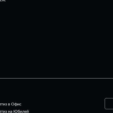
ей.
Найти
птиз в Офис
птиз на Юбилей