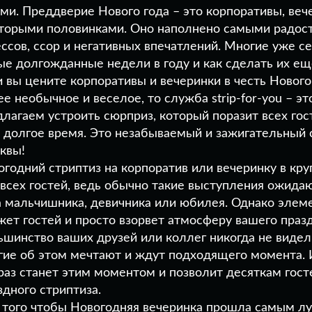
ами. Преддверие Нового года – это корпоративы, веч
вторыми половинками. Оно наполнено самыми радос
ссов, ссор и негативных впечатлений. Многие уже с
ые долгожданные недели в году и как сделать их е
 вы цените корпоративы и вечеринки в честь Нового 
е необычное и веселое, то служба strip-for-you – это
лагаем устроить сюрприз, который поразит всех гост
 долгое время. Это незабываемый и зажигательный 
квы!
огодний стриптиз на корпоратив или вечеринку в кру
 всех гостей, ведь обычно такие выступления ожида
а мальчишника, девичника или юбилея. Однако эле
жет гостей и просто взорвет атмосферу вашего празд
ьшинство ваших друзей или коллег никогда не видели
гие об этом мечтают и ждут подходящего момента. И
 раз станет этим моментом и позволит десяткам гост
здного стриптиза.
 того чтобы Новогодняя вечеринка прошла самым лу